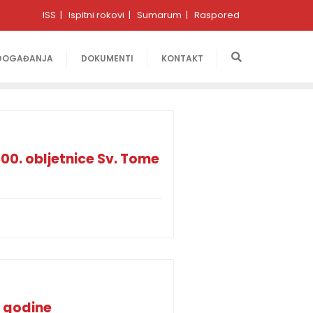
ISS
Ispitni rokovi
Sumarum
Raspored
DOGAĐANJA
DOKUMENTI
KONTAKT
0. obljetnice Sv. Tome
 godine