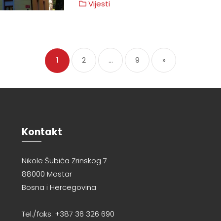
Vijesti
1
2
…
9
»
Kontakt
Nikole Šubića Zrinskog 7
88000 Mostar
Bosna i Hercegovina
Tel./faks: +387 36 326 690