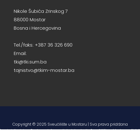
Nikole Šubića Zrinskog 7
88000 Mostar
Bosna i Hercegovina
Tel./faks: +387 36 326 690
Email:
tki@tki.sum.ba
tajnistvo@tkim-mostar.ba
Copyright © 2025 Sveučilište u Mostaru | Sva prava pridržana
Razvio i dizajnirao Centar za informacijske tehnologije Sveučilišta u Mostaru – SUMI