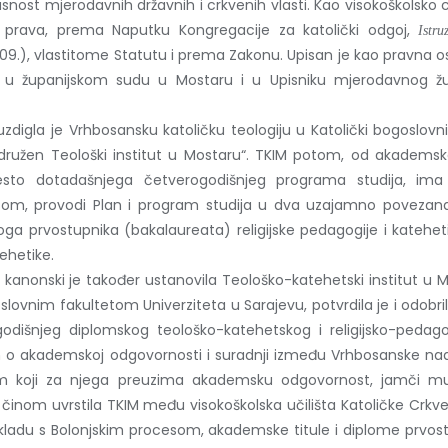
asnost mjerodavnih državnih i crkvenih vlasti. Kao visokoškolsko 
prava, prema Naputku Kongregacije za katolički odgoj,
Istru
9.), vlastitome Statutu i prema Zakonu. Upisan je kao pravna os
je u županijskom sudu u Mostaru i u Upisniku mjerodavnog žup
zdigla je Vrhbosansku katoličku teologiju u Katolički bogoslovni 
družen Teološki institut u Mostaru“. TKIM potom, od akademsk
esto dotadašnjega četverogodišnjeg programa studija, ima re
esom, provodi Plan i program studija u dva uzajamno povezana 
noga prvostupnika (bakalaureata) religijske pedagogije i katehe
ehetike.
, kanonski je također ustanovila Teološko-katehetski institut u
vnim fakultetom Univerziteta u Sarajevu, potvrdila je i odobri
dišnjeg diplomskog teološko-katehetskog i religijsko-pedago
kademskoj odgovornosti i suradnji između Vrhbosanske nadbi
F-om koji za njega preuzima akademsku odgovornost, jamči m
 činom uvrstila TKIM među visokoškolska učilišta Katoličke Crkv
u skladu s Bolonjskim procesom, akademske titule i diplome prvo