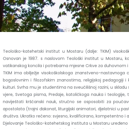
Teološko-katehetski institut u Mostaru (dalje: TKIM) visoko
Osnovan je 1987. s naslovom Teološki institut u Mostaru, k
vatikanskog koncila i potrebama mjesne Crkve za duhovnom i t
TKIM ima obilježje visokoškolskoga znanstveno-nastavnoga cr
bogoslovnim i filozofskim znanostima, religijskoj pedagogiji 
kulturi. Svrha mu je studentima na sveučilišnoj razini, u skladu
vjere, Svetoga pisma, Predaje, katoličkoga nauka i teologije, te
naviještati kršćanski nauk, stručno se osposobiti za pouča
apostolata (trajni đakonat, liturgijski animatori, djelatnici u 
društva. Ukratko rečeno: svjesno, kvalificirano, kompetentno i 
Djelovanje Teološko-katehetskog instituta u Mostaru uređe