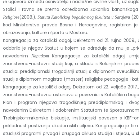
e ugovora između osnivatelja i nadležne civilne vlasti, uz sugl
t
Stolici i ravna se prema odredbama Zakonika kanonskoga 
(2008.),
(200
Religiose
Statutu Katoličkog bogoslovnog fakulteta u Sarajevu
kod Ministarstva pravde Bosne i Hercegovine, registriran 
obrazovanja, kulture i športa u Mostaru.
Kongregacija za katolički odgoj, Dekretom od 21. rujna 2009., u
odobrila je njegov Statut u kojem se određuje da mu je „pri
navedenim
Kongregacije za katolički odgoj, umj
Naputkom
znanstveno-nastavni studij koji, u skladu s Bolonjskim proc
studija: preddiplomski trogodišnji studij s diplomom sveučiliš
studij s diplomom magistra (master) religijske pedagogije i kat
Kongregacija za katolički odgoj, Dekretom od 22. veljače 2017.
znanstveno-nastavnu ustanovu u poveznici s Katoličkim bogoslo
Plan i program njegova trogodišnjeg preddiplomskog i dvogo
navedenim Dekretom i odobrenim Statutom te Sporazumom o a
Trebinjsko-mrkanske biskupije, institucijski povezan s KB
prikladnost postizanja akademskih ciljeva. Kongregacija je tim
studijski programi prvoga i drugoga ciklusa studija i stječu, 