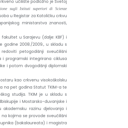
crkveno učilište podložno je Svetoj
zione sugli Istituti superiori di Scienze
oba u Registar za Katoličku crkvu
anijskog ministarstva znanosti,
fakultet u Sarajevu (dalje: KBF) i
e godine 2008./2009., u skladu s
doviti petogodišnji sveučilišni
i programski integrirana ciklusa
tike i potom dvogodišnji diplomski
 Mostaru kao crkvenu visokoškolsku
la na pet godina Statut TKIM-a te
škog studija. TKIM je u skladu s
skupije i Mostarsko-duvanjske i
u akademsku razinu djelovanja i
e na kojima se provode sveučilišni
stupnika (bakalaureata) i magistra