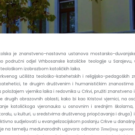
školska je znanstveno-nastavna ustanova mostarsko-duvanjske 
ao područni odjel Vrhbosanske katoličke teologije u Sarajevu
eološkom izobrazbom katoličkih laika.
kvenog učilišta teološko-katehetskih i religijsko-pedagoških
i katehetici, te drugim društvenim i humanističkim znanostima 
 s položajem vjernika laika i redovnika u Crkvi, pružiti znanstven
 drugih obrazovnih oblasti, kako bi kao Kristovi vjernici, na oso
vanje katoličkoga vjeronauka u osnovnim i srednjim školama,
pastoralu, u kulturi, u sredstvima društvenog priopćavanja i drugo
aktivno sudjelovati u evangelizacijskom poslanju Crkve u današnj
no je na temelju međunarodnih ugovora odnosno
Temeljnog ugovora 