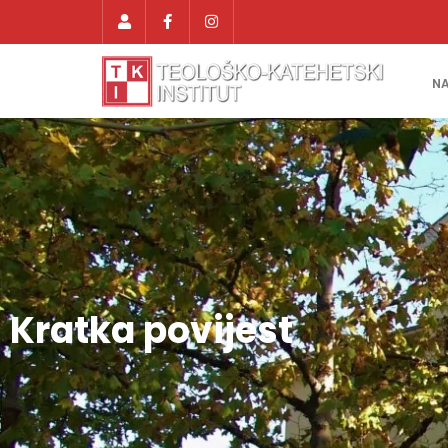
N
Kratka povijest