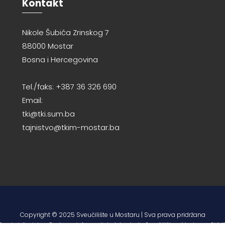
Kontakt
Nikole Šubića Zrinskog 7
88000 Mostar
Bosna i Hercegovina
Tel./faks: +387 36 326 690
Email:
tki@tki.sum.ba
tajnistvo@tkim-mostar.ba
Copyright © 2025 Sveučilište u Mostaru | Sva prava pridržana
Razvio i dizajnirao Centar za informacijske tehnologije Sveučilišta u Mostaru – SUMI