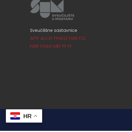
Sveučilišne sastavnice
APTF
ALU
EF
FPMOZ
FSRE
FZS
FARF
FGAG
MEF
PF
FF
HR