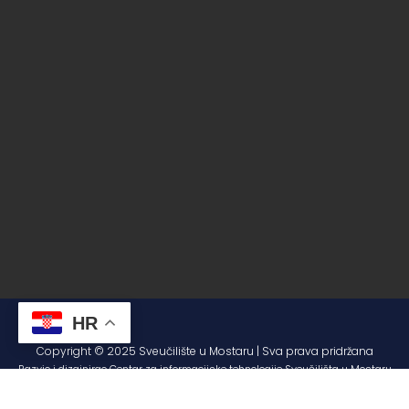
HR
Copyright © 2025 Sveučilište u Mostaru | Sva prava pridržana
Razvio i dizajnirao Centar za informacijske tehnologije Sveučilišta u Mostaru
– SUMIT