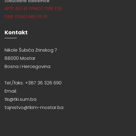
Sveučilišne sastavnice
APTF
ALU
EF
FPMOZ
FSRE
FZS
FARF
FGAG
MEF
PF
FF
Kontakt
Nikole Šubića Zrinskog 7
88000 Mostar
Bosna i Hercegovina
Tel./faks: +387 36 326 690
Email:
tki@tki.sum.ba
tajnistvo@tkim-mostar.ba