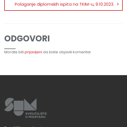
Polaganje diplomskih ispita na TKIM-u, 9.10.2023.
ODGOVORI
Morate biti
prijavljeni
da biste objavili komentar.