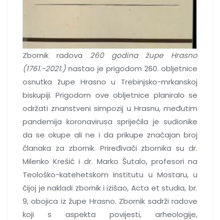
Zbornik radova
260 godina župe Hrasno
(1761.-2021.)
nastao je prigodom 260. obljetnice
osnutka župe Hrasno u Trebinjsko-mrkanskoj
biskupiji. Prigodom ove obljetnice planiralo se
održati znanstveni simpozij u Hrasnu, međutim
pandemija koronavirusa spriječila je sudionike
da se okupe ali ne i da prikupe značajan broj
članaka za zbornik. Priređivači zbornika su dr.
Milenko Krešić i dr. Marko Šutalo, profesori na
Teološko-katehetskom institutu u Mostaru, u
čijoj je nakladi zbornik i izišao, Acta et studia, br.
9, obojica iz župe Hrasno. Zbornik sadrži radove
koji s aspekta povijesti, arheologije,