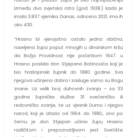
između dva svjetska rata (god. 1938.) kada je
imala 3.837 vjernika. Danas, odnosno 2021. ima ih
oko 430.
“Hrasno bi vjerojatno ostalo jedna obična,
raseljena župa poput mnogih u dinarskom kršu
da Božja Providnost nije početkom 1947. u
Hrasno poslala don Stjepana Batinovića koji je
bio hrašnjanski župnik do 1980. godine. Sva
njegova učinjena dobra i zasluge samo su Bogu
znane. Uz velik broj duhovnih zvanja – za 33
godine župničke službe: 31 svećeničko ili
redovničko zvanje, te uz vjesnik Dumo i njegov
narod, koji je izlazio od 1964. do 1980., ono po
čemu je don Stjepan učinio župu Hrasno
različitom i prepoznatljivom jest Svetište