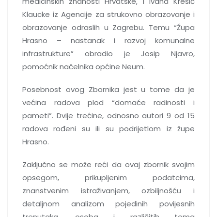
medicinskih znanosti Hrvatske, i Ivana Krešić
Klaucke iz Agencije za strukovno obrazovanje i
obrazovanje odraslih u Zagrebu. Temu “Župa
Hrasno – nastanak i razvoj komunalne
infrastrukture” obradio je Josip Njavro,
pomoćnik načelnika općine Neum.
Posebnost ovog Zbornika jest u tome da je
većina radova plod “domaće radinosti i
pameti”. Dvije trećine, odnosno autori 9 od 15
radova rođeni su ili su podrijetlom iz župe
Hrasno.
Zaključno se može reći da ovaj zbornik svojim
opsegom, prikupljenim podatcima,
znanstvenim istraživanjem, ozbiljnošću i
detaljnom analizom pojedinih povijesnih
trenutaka, osoba i različitih tema