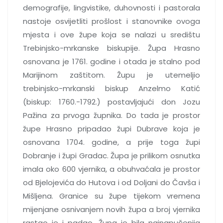
demografije, lingvistike, duhovnosti i pastorala
nastoje osvijetliti prošlost i stanovnike ovoga
mjesta i ove župe koja se nalazi u središtu
Trebinjsko-mrkanske biskupije. Župa Hrasno
osnovana je 1761. godine i otada je stalno pod
Marijinom zaštitom. Župu je utemeljio
trebinjsko-mrkanski biskup Anzelmo Katić
(biskup: 1760.-1792.) postavljajući don Jozu
Pažina za prvoga župnika. Do tada je prostor
župe Hrasno pripadao župi Dubrave koja je
osnovana 1704. godine, a prije toga župi
Dobranje i župi Gradac. Župa je prilikom osnutka
imala oko 600 vjernika, a obuhvaćala je prostor
od Bjelojevića do Hutova i od Doljani do Čavša i
Mišljena. Granice su župe tijekom vremena
mijenjane osnivanjem novih župa a broj vjernika
rastao je i padao. Župa je bila najnapučenija