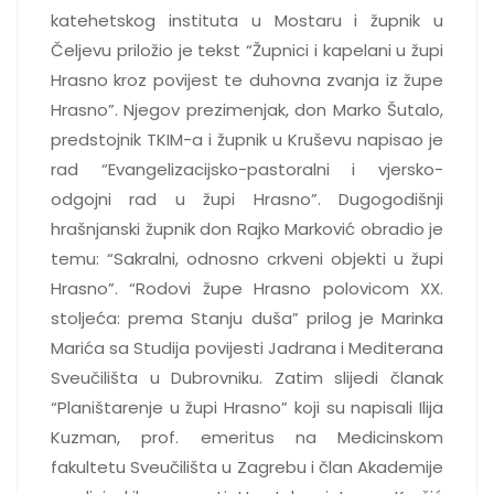
katehetskog instituta u Mostaru i župnik u
Čeljevu priložio je tekst “Župnici i kapelani u župi
Hrasno kroz povijest te duhovna zvanja iz župe
Hrasno”. Njegov prezimenjak, don Marko Šutalo,
predstojnik TKIM-a i župnik u Kruševu napisao je
rad “Evangelizacijsko-pastoralni i vjersko-
odgojni rad u župi Hrasno”. Dugogodišnji
hrašnjanski župnik don Rajko Marković obradio je
temu: “Sakralni, odnosno crkveni objekti u župi
Hrasno”. “Rodovi župe Hrasno polovicom XX.
stoljeća: prema Stanju duša” prilog je Marinka
Marića sa Studija povijesti Jadrana i Mediterana
Sveučilišta u Dubrovniku. Zatim slijedi članak
“Planištarenje u župi Hrasno” koji su napisali Ilija
Kuzman, prof. emeritus na Medicinskom
fakultetu Sveučilišta u Zagrebu i član Akademije