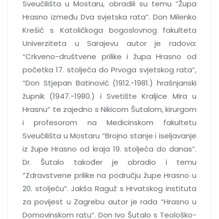
Sveučilišta u Mostaru, obradili su temu “Župa
Hrasno između Dva svjetska rata”. Don Milenko
Krešić s Katoličkoga bogoslovnog fakulteta
Univerziteta u Sarajevu autor je radova:
“Crkveno-društvene prilike i župa Hrasno od
početka 17. stoljeća do Prvoga svjetskog rata”,
“Don Stjepan Batinović (1912.-1981.) hrašnjanski
župnik (1947.-1980.) i Svetište Kraljice Mira u
Hrasnu” te zajedno s Nikicom Šutalom, kirurgom
i profesorom na Medicinskom fakultetu
Sveučilišta u Mostaru “Brojno stanje i iseljavanje
iz župe Hrasno od kraja 19. stoljeća do danas”.
Dr. Šutalo također je obradio i temu
“Zdravstvene prilike na području župe Hrasno u
20. stoljeću”. Jakša Raguž s Hrvatskog instituta
za povijest u Zagrebu autor je rada “Hrasno u
Domovinskom ratu”. Don Ivo Šutalo s Teološko-