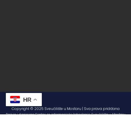
HR
Copyright © 2025 Sveučilište u Mostaru | Sva prava pridržana
Razvio i dizajnirao Centar za informacijske tehnologije Sveučilišta u Mostaru
– SUMIT