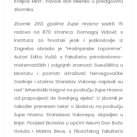
Kraljice Mira”, navodi don Milenko u predgovoru
zbornika.
Zbornik
260. godina župe Hrasno
sadrži 15
radova na 870 stranica. Domagoj Vidović s
Instituta za hrvatski jezik i jezikoslovlje iz
Zagreba obradio je “Hrašnjanske toponime”.
Autori Edita Vučić s Fakulteta prirodoslovno-
matematičkih i odgojnih znanosti Sveučilišta u
Mostaru i poznati istraživač hercegovačke
tradicije i starina Stanislav Vukorep napisali su
rad “Arheološki tragovi na području župe Hrasno
od prapovijesti do Srednjeg vijeka”. U zbornik je
također prenesen tekst o školstvu na području
župe Hrasno Stanislava Vukorepa, objavljen u
knjizi:
Povijest školstva u općini Neum
. Don Božo
Goluža i Marina Beus, s Filozofskog fakulteta