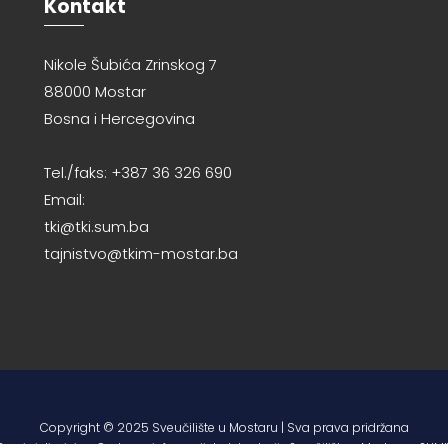
Kontakt
Nikole Šubića Zrinskog 7
88000 Mostar
Bosna i Hercegovina
Tel./faks: +387 36 326 690
Email:
tki@tki.sum.ba
tajnistvo@tkim-mostar.ba
Copyright © 2025 Sveučilište u Mostaru | Sva prava pridržana
Razvio i dizajnirao Centar za informacijske tehnologije Sveučilišta u Mostaru – SUMI