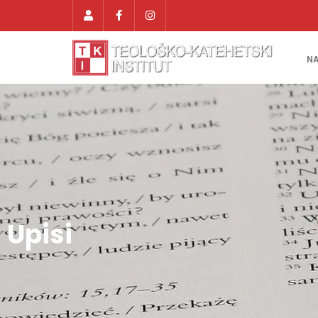
N
Upisi