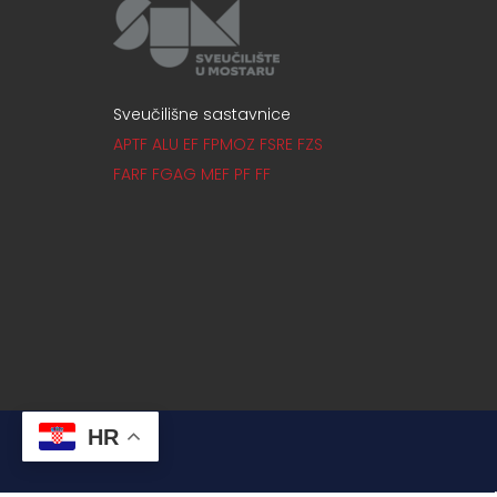
Sveučilišne sastavnice
APTF
ALU
EF
FPMOZ
FSRE
FZS
FARF
FGAG
MEF
PF
FF
HR