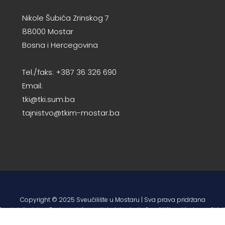
Nikole Šubića Zrinskog 7
88000 Mostar
Bosna i Hercegovina
Tel./faks: +387 36 326 690
Email:
tki@tki.sum.ba
tajnistvo@tkim-mostar.ba
Copyright © 2025 Sveučilište u Mostaru | Sva prava pridržana
Razvio i dizajnirao Centar za informacijske tehnologije Sveučilišta u Mostaru – SUMI