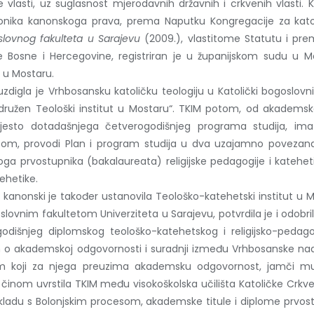
 vlasti, uz suglasnost mjerodavnih državnih i crkvenih vlasti. 
onika kanonskoga prava, prema Naputku Kongregacije za kato
slovnog fakulteta u Sarajevu
(2009.), vlastitome Statutu i pr
e Bosne i Hercegovine, registriran je u županijskom sudu u 
a u Mostaru.
zdigla je Vrhbosansku katoličku teologiju u Katolički bogoslovni 
družen Teološki institut u Mostaru“. TKIM potom, od akademsk
jesto dotadašnjega četverogodišnjeg programa studija, ima r
esom, provodi Plan i program studija u dva uzajamno povezana 
noga prvostupnika (bakalaureata) religijske pedagogije i katehe
ehetike.
, kanonski je također ustanovila Teološko-katehetski institut u
vnim fakultetom Univerziteta u Sarajevu, potvrdila je i odobri
dišnjeg diplomskog teološko-katehetskog i religijsko-pedago
kademskoj odgovornosti i suradnji između Vrhbosanske nadbi
F-om koji za njega preuzima akademsku odgovornost, jamči m
 činom uvrstila TKIM među visokoškolska učilišta Katoličke Crkv
u skladu s Bolonjskim procesom, akademske titule i diplome prvo