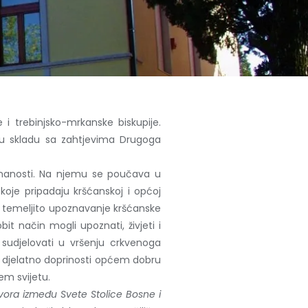
i trebinjsko-mrkanske biskupije.
, u skladu sa zahtjevima Drugoga
 znanosti. Na njemu se poučava u
koje pripadaju kršćanskoj i općoj
o i temeljito upoznavanje kršćanske
bit način mogli upoznati, živjeti i
 sudjelovati u vršenju crkvenoga
) i djelatno doprinosti općem dobru
em svijetu.
ora između Svete Stolice Bosne i