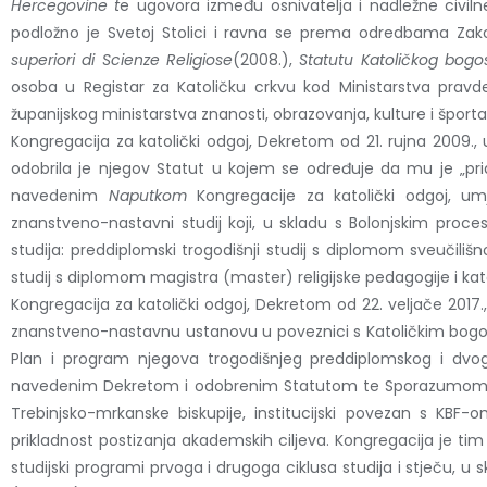
Hercegovine t
e ugovora između osnivatelja i nadležne civilne
podložno je Svetoj Stolici i ravna se prema odredbama Zak
superiori di Scienze Religiose
(2008.),
Statutu Katoličkog bogo
osoba u Registar za Katoličku crkvu kod Ministarstva pravd
županijskog ministarstva znanosti, obrazovanja, kulture i šport
Kongregacija za katolički odgoj, Dekretom od 21. rujna 2009., u
odobrila je njegov Statut u kojem se određuje da mu je „pri
navedenim
Naputkom
Kongregacije za katolički odgoj, um
znanstveno-nastavni studij koji, u skladu s Bolonjskim proc
studija: preddiplomski trogodišnji studij s diplomom sveučiliš
studij s diplomom magistra (master) religijske pedagogije i kat
Kongregacija za katolički odgoj, Dekretom od 22. veljače 2017.
znanstveno-nastavnu ustanovu u poveznici s Katoličkim bogoslo
Plan i program njegova trogodišnjeg preddiplomskog i dvogo
navedenim Dekretom i odobrenim Statutom te Sporazumom o a
Trebinjsko-mrkanske biskupije, institucijski povezan s KB
prikladnost postizanja akademskih ciljeva. Kongregacija je tim
studijski programi prvoga i drugoga ciklusa studija i stječu, 