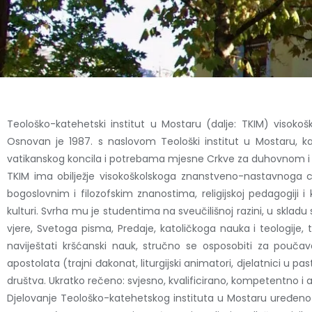
Teološko-katehetski institut u Mostaru (dalje: TKIM) visoko
Osnovan je 1987. s naslovom Teološki institut u Mostaru, k
vatikanskog koncila i potrebama mjesne Crkve za duhovnom i t
TKIM ima obilježje visokoškolskoga znanstveno-nastavnoga cr
bogoslovnim i filozofskim znanostima, religijskoj pedagogiji 
kulturi. Svrha mu je studentima na sveučilišnoj razini, u skladu
vjere, Svetoga pisma, Predaje, katoličkoga nauka i teologije, te
naviještati kršćanski nauk, stručno se osposobiti za pouča
apostolata (trajni đakonat, liturgijski animatori, djelatnici u 
društva. Ukratko rečeno: svjesno, kvalificirano, kompetentno i 
Djelovanje Teološko-katehetskog instituta u Mostaru uređe