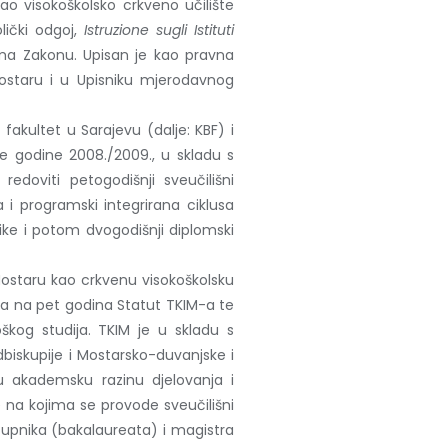
Kao visokoškolsko crkveno učilište
lički odgoj,
Istruzione sugli Istituti
ema Zakonu. Upisan je kao pravna
Mostaru i u Upisniku mjerodavnog
fakultet u Sarajevu (dalje: KBF) i
e godine 2008./2009., u skladu s
edoviti petogodišnji sveučilišni
i programski integrirana ciklusa
tike i potom dvogodišnji diplomski
 Mostaru kao crkvenu visokoškolsku
la na pet godina Statut TKIM-a te
škog studija. TKIM je u skladu s
skupije i Mostarsko-duvanjske i
u akademsku razinu djelovanja i
e na kojima se provode sveučilišni
stupnika (bakalaureata) i magistra