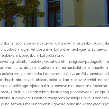
školska je znanstveno-nastavna ustanova mostarsko-duvanjske 
ao područni odjel Vrhbosanske katoličke teologije u Sarajevu
eološkom izobrazbom katoličkih laika.
kvenog učilišta teološko-katehetskih i religijsko-pedagoških
i katehetici, te drugim društvenim i humanističkim znanostima 
 s položajem vjernika laika i redovnika u Crkvi, pružiti znanstven
 drugih obrazovnih oblasti, kako bi kao Kristovi vjernici, na oso
vanje katoličkoga vjeronauka u osnovnim i srednjim školama,
pastoralu, u kulturi, u sredstvima društvenog priopćavanja i drugo
aktivno sudjelovati u evangelizacijskom poslanju Crkve u današnj
no je na temelju međunarodnih ugovora odnosno
Temeljnog ugov