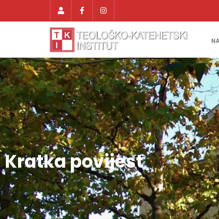
N
Kratka povijest