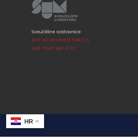
Sveučilišne sastavnice
APTF
ALU
EF
FPMOZ
FSRE
FZS
FARF
FGAG
MEF
PF
FF
HR