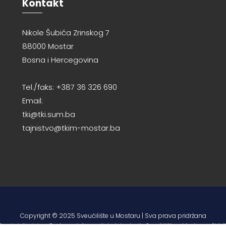
Kontakt
Nikole Šubića Zrinskog 7
88000 Mostar
Bosna i Hercegovina
Tel./faks: +387 36 326 690
Email:
tki@tki.sum.ba
tajnistvo@tkim-mostar.ba
Copyright © 2025 Sveučilište u Mostaru | Sva prava pridržana
Razvio i dizajnirao Centar za informacijske tehnologije Sveučilišta u Mostaru – SUMI